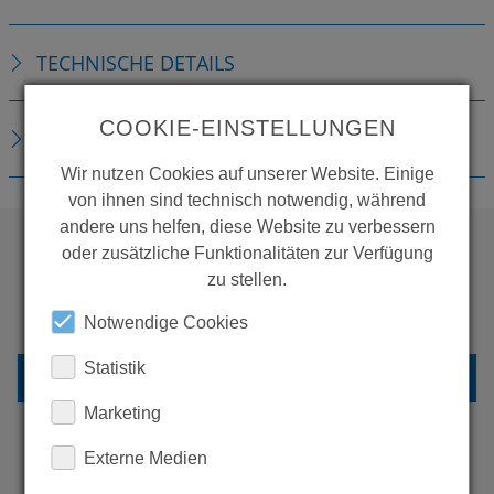
TECHNISCHE DETAILS
COOKIE-EINSTELLUNGEN
DOWNLOADS
Wir nutzen Cookies auf unserer Website. Einige
von ihnen sind technisch notwendig, während
andere uns helfen, diese Website zu verbessern
oder zusätzliche Funktionalitäten zur Verfügung
zu stellen.
WOLLEN SIE MEHR
PRODUKTE SEHEN?
Notwendige Cookies
Statistik
ZURÜCK ZUR ÜBERSICHT
Marketing
Externe Medien
ERFAHREN SIE MEHR ÜBER