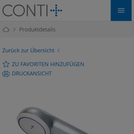
Skip to main navigation
Skip to main content
Skip to page footer
You are here:
Produktdetails
Zurück zur Übersicht
ZU FAVORITEN HINZUFÜGEN
DRUCKANSICHT