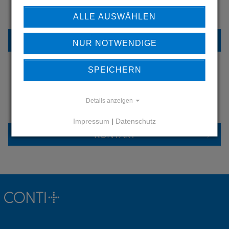
UNSERE REFERENZEN
ALLE AUSWÄHLEN
REFERENZEN
NUR NOTWENDIGE
SPEICHERN
HABEN SIE FRAGEN?
Details anzeigen
KONTAKTIEREN SIE UNS
Impressum
|
Datenschutz
KONTAKT