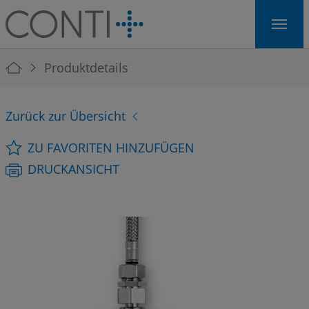
Skip to main navigation
Skip to main content
Skip to page footer
You are here:
Produktdetails
Zurück zur Übersicht
ZU FAVORITEN HINZUFÜGEN
DRUCKANSICHT