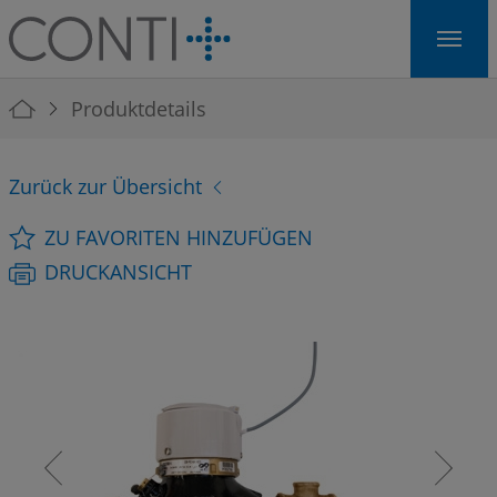
Skip to main navigation
Skip to main content
Skip to page footer
You are here:
Produktdetails
Zurück zur Übersicht
ZU FAVORITEN HINZUFÜGEN
DRUCKANSICHT