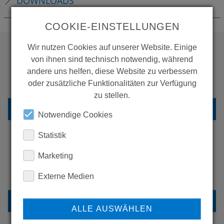
DOWNLOADS
COOKIE-EINSTELLUNGEN
Wir nutzen Cookies auf unserer Website. Einige
von ihnen sind technisch notwendig, während
WOLLEN SIE MEHR
andere uns helfen, diese Website zu verbessern
PRODUKTE SEHEN?
oder zusätzliche Funktionalitäten zur Verfügung
zu stellen.
ZURÜCK ZUR ÜBERSICHT
Notwendige Cookies
Statistik
Marketing
ERFAHREN SIE MEHR ÜBER
UNSERE REFERENZEN
Externe Medien
REFERENZEN
ALLE AUSWÄHLEN