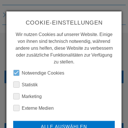
DOWNLOADS
COOKIE-EINSTELLUNGEN
Wir nutzen Cookies auf unserer Website. Einige
von ihnen sind technisch notwendig, während
andere uns helfen, diese Website zu verbessern
WOLLEN SIE MEHR
oder zusätzliche Funktionalitäten zur Verfügung
PRODUKTE SEHEN?
zu stellen.
Notwendige Cookies
ZURÜCK ZUR ÜBERSICHT
Statistik
Marketing
ERFAHREN SIE MEHR ÜBER
Externe Medien
UNSERE REFERENZEN
ALLE AUSWÄHLEN