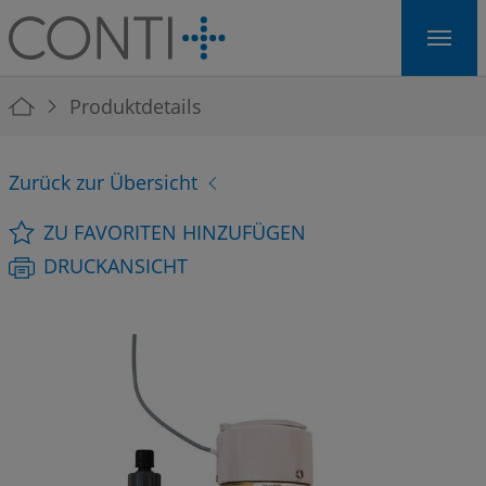
Skip to main navigation
Skip to main content
Skip to page footer
You are here:
Produktdetails
Zurück zur Übersicht
ZU FAVORITEN HINZUFÜGEN
DRUCKANSICHT