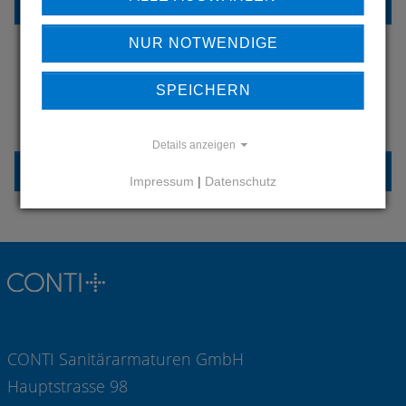
REFERENZEN
NUR NOTWENDIGE
SPEICHERN
HABEN SIE FRAGEN?
KONTAKTIEREN SIE UNS
Details anzeigen
KONTAKT
Impressum
|
Datenschutz
CONTI Sanitärarmaturen GmbH
Hauptstrasse 98