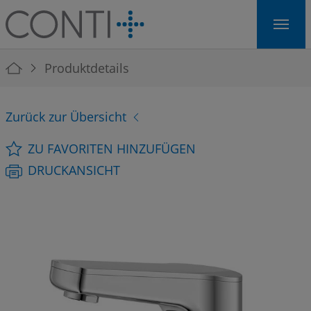
Skip to main navigation
Skip to main content
Skip to page footer
You are here:
Produktdetails
Zurück zur Übersicht
ZU FAVORITEN HINZUFÜGEN
DRUCKANSICHT