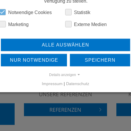
ERSATZTEILE
Verfügung zu stellen.
Notwendige Cookies
Statistik
DOWNLOADS
Marketing
Externe Medien
ALLE AUSWÄHLEN
NUR NOTWENDIGE
SPEICHERN
Details anzeigen
Impressum
|
Datenschutz
ERFAHREN SIE MEHR ÜBER
UNSERE REFERENZEN
REFERENZEN