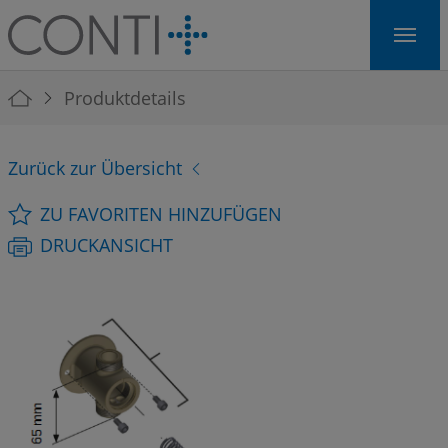
Skip to main navigation
Skip to main content
Skip to page footer
You are here:
Produktdetails
Zurück zur Übersicht
ZU FAVORITEN HINZUFÜGEN
DRUCKANSICHT