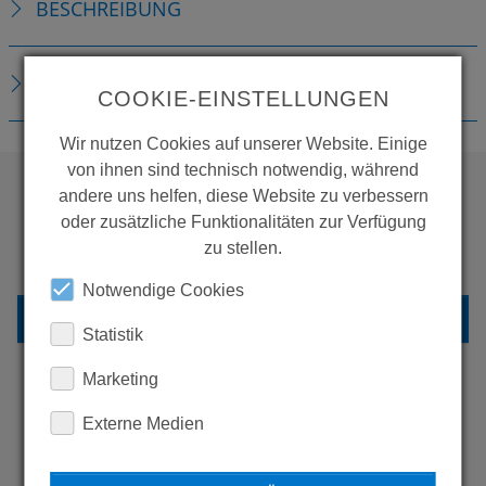
BESCHREIBUNG
DOWNLOADS
COOKIE-EINSTELLUNGEN
Wir nutzen Cookies auf unserer Website. Einige
von ihnen sind technisch notwendig, während
andere uns helfen, diese Website zu verbessern
oder zusätzliche Funktionalitäten zur Verfügung
WOLLEN SIE MEHR
zu stellen.
PRODUKTE SEHEN?
Notwendige Cookies
ZURÜCK ZUR ÜBERSICHT
Statistik
Marketing
Externe Medien
ERFAHREN SIE MEHR ÜBER
UNSERE REFERENZEN