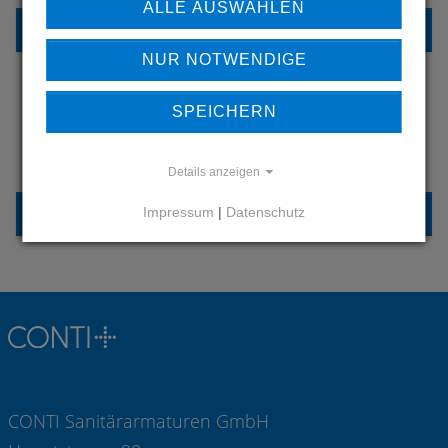
ALLE AUSWÄHLEN
REFERENZEN
NUR NOTWENDIGE
SPEICHERN
HABEN SIE FRAGEN?
KONTAKTIEREN SIE UNS
Details anzeigen
KONTAKT
Impressum
|
Datenschutz
CONTI Sanitärarmaturen GmbH