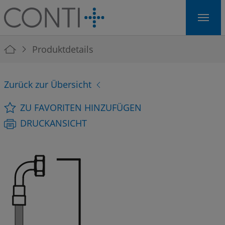
Skip to main navigation
Skip to main content
Skip to page footer
You are here:
Produktdetails
Zurück zur Übersicht
ZU FAVORITEN HINZUFÜGEN
DRUCKANSICHT