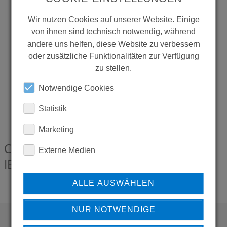
Wir nutzen Cookies auf unserer Website. Einige
von ihnen sind technisch notwendig, während
andere uns helfen, diese Website zu verbessern
oder zusätzliche Funktionalitäten zur Verfügung
zu stellen.
Notwendige Cookies
Statistik
Marketing
CONTI+ PE-Schlauch 1320, 3/4 IG - 3/4
Externe Medien
IB, DN10
0619580
ALLE AUSWÄHLEN
NUR NOTWENDIGE