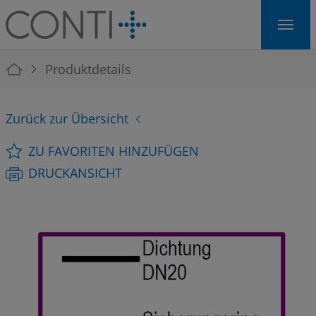
Skip to main navigation
Skip to main content
Skip to page footer
You are here:
Produktdetails
Zurück zur Übersicht
ZU FAVORITEN HINZUFÜGEN
DRUCKANSICHT