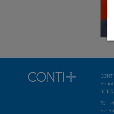
CONTI
Haupt
35435
Tel +
Fax +