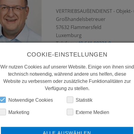
VERTRIEBSAUßENDIENST - Objekt-
Großhandelsbetreuer
57632
Flammersfeld
Luxemburg
Telefon:
+49 641 98221 0
Mobil:
+49 151 67237632
COOKIE-EINSTELLUNGEN
Fax:
+49 641 98221 50
Wir nutzen Cookies auf unserer Website. Einige von ihnen sind
Mail:
derk.cornelius(at)conti.plus
technisch notwendig, während andere uns helfen, diese
Website zu verbessern oder zusätzliche Funktionalitäten zur
Verfügung zu stellen.
CARSTEN KAUL
Notwendige Cookies
Statistik
Marketing
Externe Medien
Objekt- und Großhandelsbetreuer
MAWO GmbH - Handelsvertretung
67316
Carlsberg
ALLE AUSWÄHLEN