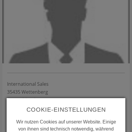
International Sales
35435
Wettenberg
Deutschland
Telefon:
+49 641 98221 15
COOKIE-EINSTELLUNGEN
Mail:
international-sales(at)conti.plus
Wir nutzen Cookies auf unserer Website. Einige
ZUSTÄNDIGKEIT REGION
von ihnen sind technisch notwendig, während