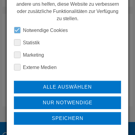
andere uns helfen, diese Website zu verbessern
oder zusätzliche Funktionalitäten zur Verfügung
zu stellen.
GALVIN ENGINEERING (WA)
Notwendige Cookies
410 Victoria Road Malaga
,
6090
Perth
Statistik
Australien
Marketing
Telefon:
08 9249 5900
Fax:
08 9249 5916
Externe Medien
Mail:
sales(at)galvinengineering.com.au
Web:
http://www.galvinengineering.com.au/
ALLE AUSWÄHLEN
ZUSTÄNDIGKEIT REGION
NUR NOTWENDIGE
SPEICHERN