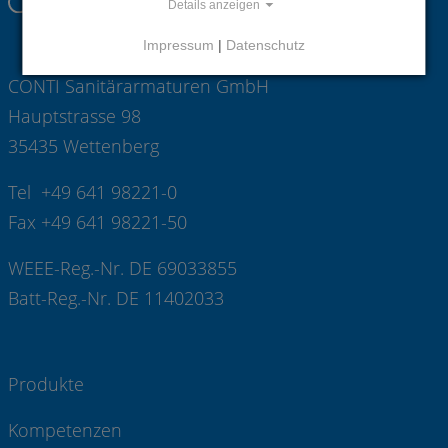
Details anzeigen
Impressum
|
Datenschutz
CONTI Sanitärarmaturen GmbH
Hauptstrasse 98
35435 Wettenberg
Tel +49 641 98221-0
Fax +49 641 98221-50
WEEE-Reg.-Nr. DE 69033855
Batt-Reg.-Nr. DE 11402033
Produkte
Kompetenzen