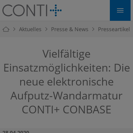
Skip to main navigation
Skip to main content
Skip to page footer
You are here:
Aktuelles
Presse & News
Presseartikel
Vielfältige
Einsatzmöglichkeiten: Die
neue elektronische
Aufputz-Wandarmatur
CONTI+ CONBASE
28.04.2020