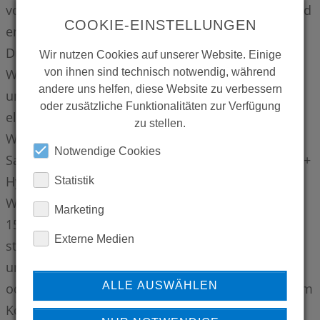
von CONTI+ verfügen über modernste wasser- und
COOKIE-EINSTELLUNGEN
energiesparende Technologien. Neben
Duschsystemen bietet das Unternehmen
Wir nutzen Cookies auf unserer Website. Einige
von ihnen sind technisch notwendig, während
Waschtische aus Mineralguss, Mineralwerkstoff
andere uns helfen, diese Website zu verbessern
und Edelstahl, ein umfangreiches Sortiment an
oder zusätzliche Funktionalitäten zur Verfügung
elektronischen und mechanischen Armaturen für
zu stellen.
Waschtische und Urinale sowie Produkte für die
Notwendige Cookies
Sanitärraumausstattung an. Das modulare CONTI+
Hygienekonzept umfasst neben dem CNX
Statistik
Wassermanagement-System, mit dem sich bis zu
Marketing
150 Duschen, Waschtisch- und Urinal-Armaturen
Externe Medien
steuern lassen, auch Desinfektions-, Reinigungs-
und Filterlösungen. Öffentlicher, halböffentlicher
ALLE AUSWÄHLEN
oder gewerblicher Bereich – CONTI+ ist mit seinem
Komplettangebot der perfekte Partner für Dusch-