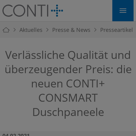
Skip to main navigation
Skip to main content
Skip to page footer
You are here:
Aktuelles
Presse & News
Presseartikel
Verlässliche Qualität und
überzeugender Preis: die
neuen CONTI+
CONSMART
Duschpaneele
04.02.2021