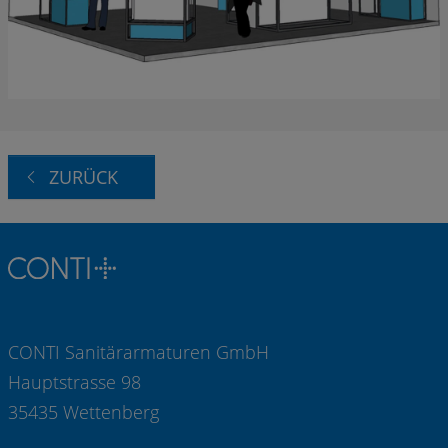
ZURÜCK
CONTI Sanitärarmaturen GmbH
Hauptstrasse 98
35435 Wettenberg