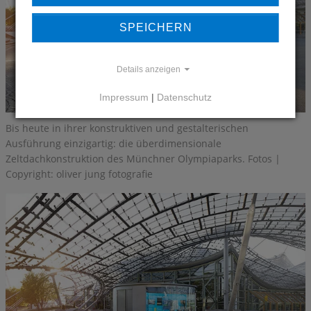
SPEICHERN
Details anzeigen
Impressum
|
Datenschutz
Bis heute in ihrer konstruktiven und gestalterischen
Ausführung einzigartig: die überdimensionale
Zeltdachkonstruktion des Münchner Olympiaparks. Fotos |
Copyright: oliver jung fotografie