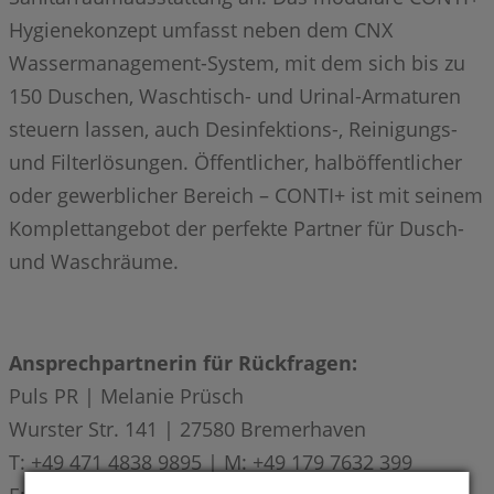
Hygienekonzept umfasst neben dem CNX
Wassermanagement-System, mit dem sich bis zu
150 Duschen, Waschtisch- und Urinal-Armaturen
steuern lassen, auch Desinfektions-, Reinigungs-
und Filterlösungen. Öffentlicher, halböffentlicher
oder gewerblicher Bereich – CONTI+ ist mit seinem
Komplettangebot der perfekte Partner für Dusch-
und Waschräume.
Ansprechpartnerin für Rückfragen:
Puls PR | Melanie Prüsch
Wurster Str. 141 | 27580 Bremerhaven
T: +49 471 4838 9895 | M: +49 179 7632 399