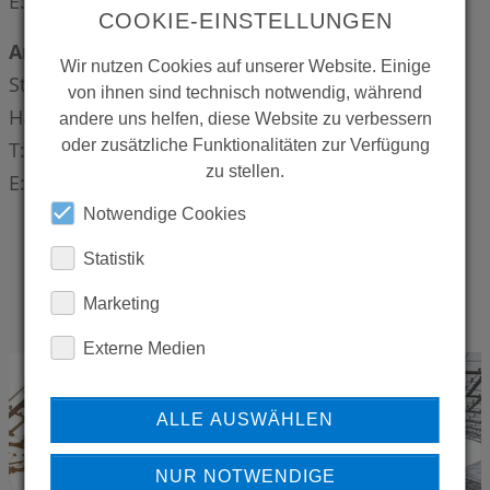
E:
m.pruesch(at)puls-pr.de
COOKIE-EINSTELLUNGEN
Ansprechpartnerin CONTI+:
Wir nutzen Cookies auf unserer Website. Einige
Stefan Buchsteiner | Leitung Marketing
von ihnen sind technisch notwendig, während
Hauptstraße 98 | 35435 Wettenberg
andere uns helfen, diese Website zu verbessern
oder zusätzliche Funktionalitäten zur Verfügung
T: +49 641 98221-0 |
zu stellen.
E:
stefan.buchsteiner(at)conti.plus
Notwendige Cookies
Statistik
Marketing
Externe Medien
ALLE AUSWÄHLEN
NUR NOTWENDIGE