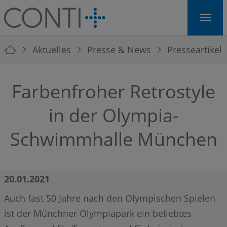
Skip to main navigation
Skip to main content
Skip to page footer
You are here:
Aktuelles
Presse & News
Presseartikel
Farbenfroher Retrostyle
in der Olympia-
Schwimmhalle München
20.01.2021
Auch fast 50 Jahre nach den Olympischen Spielen
ist der Münchner Olympiapark ein beliebtes