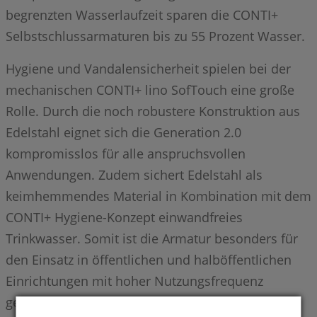
begrenzten Wasserlaufzeit sparen die CONTI+
Selbstschlussarmaturen bis zu 55 Prozent Wasser.
Hygiene und Vandalensicherheit spielen bei der
mechanischen CONTI+ lino SofTouch eine große
Rolle. Durch die noch robustere Konstruktion aus
Edelstahl eignet sich die Generation 2.0
kompromisslos für alle anspruchsvollen
Anwendungen. Zudem sichert Edelstahl als
keimhemmendes Material in Kombination mit dem
CONTI+ Hygiene-Konzept einwandfreies
Trinkwasser. Somit ist die Armatur besonders für
den Einsatz in öffentlichen und halböffentlichen
Einrichtungen mit hoher Nutzungsfrequenz
geeignet.