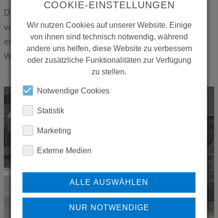
COOKIE-EINSTELLUNGEN
Die CONTI+ lino SofTouch ist ab sofort in
Wir nutzen Cookies auf unserer Website. Einige
verchromter oder reiner Edelstahl-Oberfläche
von ihnen sind technisch notwendig, während
erhältlich.
andere uns helfen, diese Website zu verbessern
Weitere Informationen erhalten Sie
hier
.
oder zusätzliche Funktionalitäten zur Verfügung
zu stellen.
Notwendige Cookies
Statistik
Marketing
Externe Medien
ALLE AUSWÄHLEN
NUR NOTWENDIGE