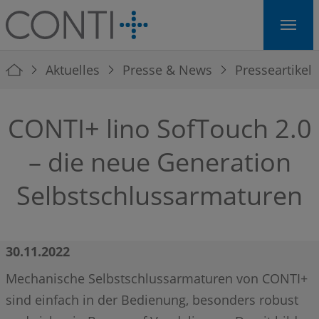
Skip to main navigation
Skip to main content
Skip to page footer
You are here:
Aktuelles
Presse & News
Presseartikel
CONTI+ lino SofTouch 2.0
– die neue Generation
Selbstschlussarmaturen
30.11.2022
Mechanische Selbstschlussarmaturen von CONTI+
sind einfach in der Bedienung, besonders robust