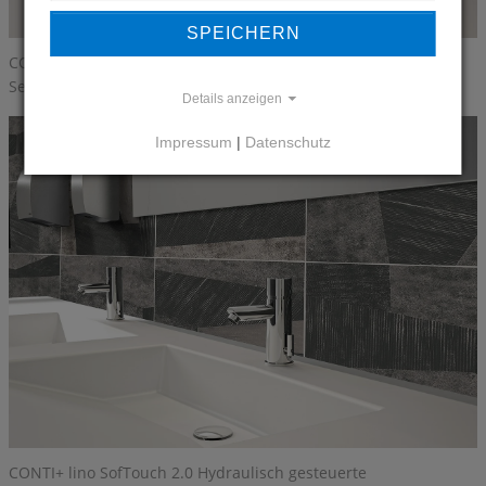
SPEICHERN
CONTI+ lino SofTouch 2.0 Hydraulisch gesteuerte
Selbstschlussarmatur
Details anzeigen
Impressum
|
Datenschutz
CONTI+ lino SofTouch 2.0 Hydraulisch gesteuerte