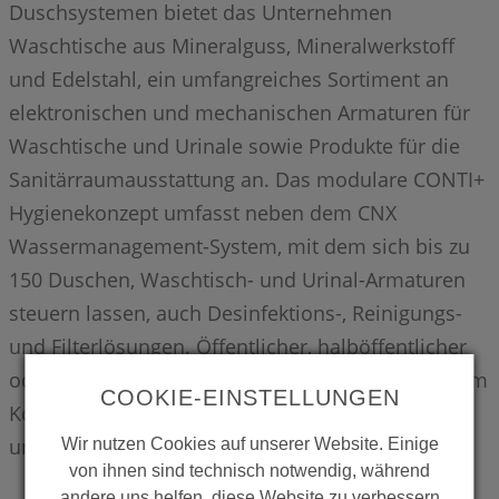
Duschsystemen bietet das Unternehmen
Waschtische aus Mineralguss, Mineralwerkstoff
und Edelstahl, ein umfangreiches Sortiment an
elektronischen und mechanischen Armaturen für
Waschtische und Urinale sowie Produkte für die
Sanitärraumausstattung an. Das modulare CONTI+
Hygienekonzept umfasst neben dem CNX
Wassermanagement-System, mit dem sich bis zu
150 Duschen, Waschtisch- und Urinal-Armaturen
steuern lassen, auch Desinfektions-, Reinigungs-
und Filterlösungen. Öffentlicher, halböffentlicher
oder gewerblicher Bereich – CONTI+ ist mit seinem
COOKIE-EINSTELLUNGEN
Komplettangebot der perfekte Partner für Dusch-
und Waschräume.
Wir nutzen Cookies auf unserer Website. Einige
von ihnen sind technisch notwendig, während
andere uns helfen, diese Website zu verbessern