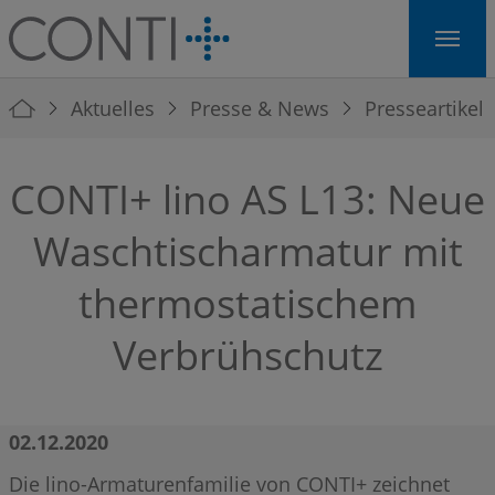
Skip to main navigation
Skip to main content
Skip to page footer
You are here:
Aktuelles
Presse & News
Presseartikel
CONTI+ lino AS L13: Neue
Waschtischarmatur mit
thermostatischem
Verbrühschutz
02.12.2020
Die lino-Armaturenfamilie von CONTI+ zeichnet