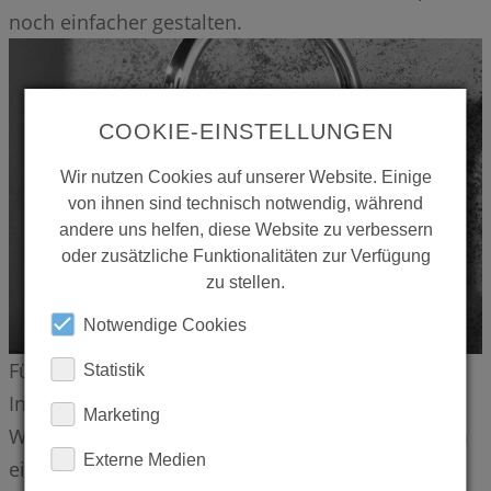
noch einfacher gestalten.
COOKIE-EINSTELLUNGEN
Wir nutzen Cookies auf unserer Website. Einige
von ihnen sind technisch notwendig, während
andere uns helfen, diese Website zu verbessern
oder zusätzliche Funktionalitäten zur Verfügung
zu stellen.
Notwendige Cookies
Für besonders komfortables Arbeiten verfügt der
Statistik
Infrarot-Sensor über eine Naherkennung. Der
Marketing
Wasserfluss startet nicht sofort beim Unterstellen
Externe Medien
eines Topfes, sondern erst, wenn sich ein