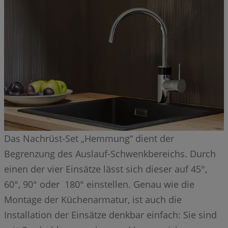
Das Nachrüst-Set „Hemmung“ dient der
Begrenzung des Auslauf-Schwenkbereichs. Durch
einen der vier Einsätze lässt sich dieser auf 45°,
60°, 90° oder 180° einstellen. Genau wie die
Montage der Küchenarmatur, ist auch die
Installation der Einsätze denkbar einfach: Sie sind