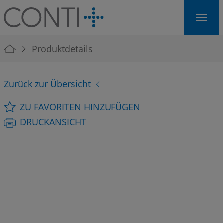
Skip to main navigation
Skip to main content
Skip to page footer
You are here:
Produktdetails
Zurück zur Übersicht
ZU FAVORITEN HINZUFÜGEN
DRUCKANSICHT