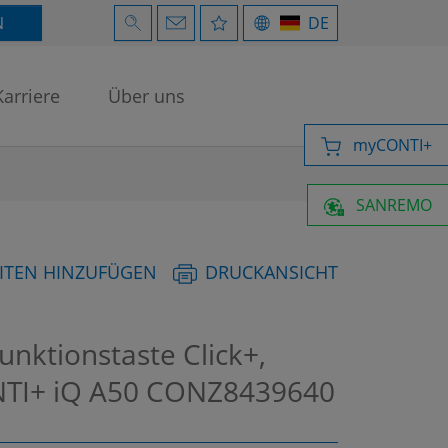
N
DE
Karriere
Über uns
myCONTI+
SANREMO
ITEN HINZUFÜGEN
DRUCKANSICHT
unktionstaste Click+,
NTI+ iQ A50
CONZ8439640