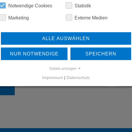
Notwendige Cookies
Statistik
Marketing
Externe Medien
ALLE AUSWÄHLEN
NUR NOTWENDIGE
SPEICHERN
ERFAHREN SIE MEHR ÜBER
UNSERE REFERENZEN
Details anzeigen
Impressum
|
Datenschutz
REFERENZEN