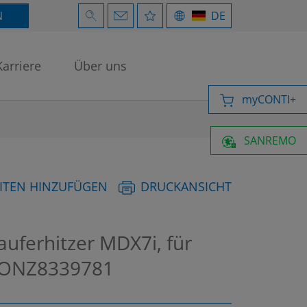
N
DE
Karriere
Über uns
myCONTI+
SANREMO
ITEN HINZUFÜGEN
DRUCKANSICHT
uferhitzer MDX7i, für
ONZ8339781