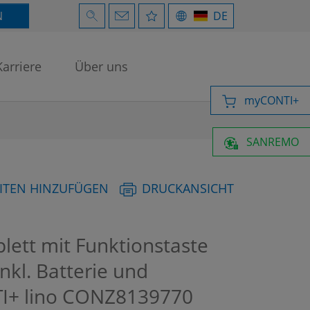
N
DE
Karriere
Über uns
myCONTI+
SANREMO
ITEN HINZUFÜGEN
DRUCKANSICHT
lett mit Funktionstaste
inkl. Batterie und
I+ lino
CONZ8139770