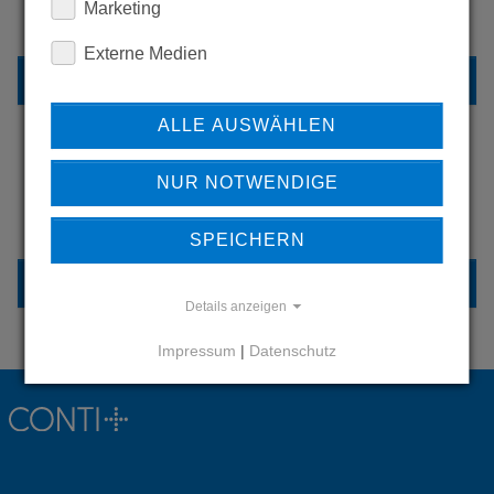
Marketing
UNSERE REFERENZEN
Externe Medien
REFERENZEN
ALLE AUSWÄHLEN
NUR NOTWENDIGE
HABEN SIE FRAGEN?
KONTAKTIEREN SIE UNS
SPEICHERN
KONTAKT
Details anzeigen
Impressum
|
Datenschutz