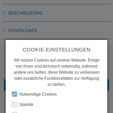
BESCHREIBUNG
DOWNLOADS
COOKIE-EINSTELLUNGEN
Wir nutzen Cookies auf unserer Website. Einige
WOLLEN SIE MEHR
von ihnen sind technisch notwendig, während
PRODUKTE SEHEN?
andere uns helfen, diese Website zu verbessern
oder zusätzliche Funktionalitäten zur Verfügung
ZURÜCK ZUR ÜBERSICHT
zu stellen.
Notwendige Cookies
Statistik
ERFAHREN SIE MEHR ÜBER