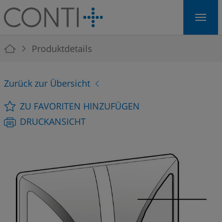
Skip to main navigation
Skip to main content
Skip to page footer
You are here:
Produktdetails
Zurück zur Übersicht
ZU FAVORITEN HINZUFÜGEN
DRUCKANSICHT