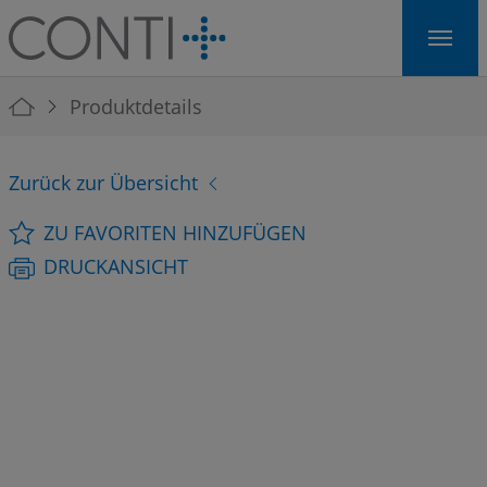
Skip to main navigation
Skip to main content
Skip to page footer
You are here:
Produktdetails
Zurück zur Übersicht
ZU FAVORITEN HINZUFÜGEN
DRUCKANSICHT