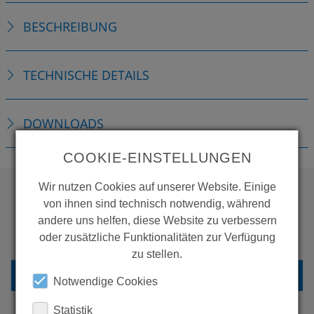
BESCHREIBUNG
TECHNISCHE DETAILS
DOWNLOADS
COOKIE-EINSTELLUNGEN
Wir nutzen Cookies auf unserer Website. Einige
von ihnen sind technisch notwendig, während
WOLLEN SIE MEHR
andere uns helfen, diese Website zu verbessern
PRODUKTE SEHEN?
oder zusätzliche Funktionalitäten zur Verfügung
zu stellen.
ZURÜCK ZUR ÜBERSICHT
Notwendige Cookies
Statistik