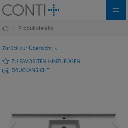
Skip to main navigation
Skip to main content
Skip to page footer
You are here:
Produktdetails
Zurück zur Übersicht
ZU FAVORITEN HINZUFÜGEN
DRUCKANSICHT