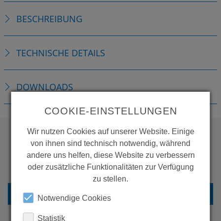
BESCHREIBUNG
TECHNISCHE DETAILS
DOWNLOADS
COOKIE-EINSTELLUNGEN
Wir nutzen Cookies auf unserer Website. Einige
von ihnen sind technisch notwendig, während
WOLLEN SIE MEHR
andere uns helfen, diese Website zu verbessern
PRODUKTE SEHEN?
oder zusätzliche Funktionalitäten zur Verfügung
zu stellen.
ZURÜCK ZUR ÜBERSICHT
Notwendige Cookies
Statistik