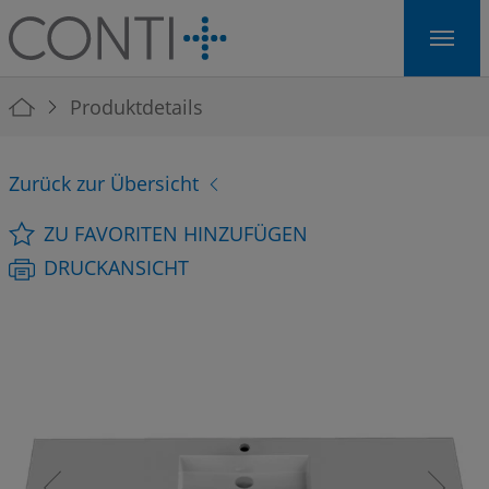
Skip to main navigation
Skip to main content
Skip to page footer
You are here:
Produktdetails
Zurück zur Übersicht
ZU FAVORITEN HINZUFÜGEN
DRUCKANSICHT