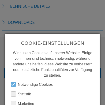
TECHNISCHE DETAILS
DOWNLOADS
COOKIE-EINSTELLUNGEN
WOLLEN SIE MEHR
Wir nutzen Cookies auf unserer Website. Einige
von ihnen sind technisch notwendig, während
PRODUKTE SEHEN?
andere uns helfen, diese Website zu verbessern
oder zusätzliche Funktionalitäten zur Verfügung
ZURÜCK ZUR ÜBERSICHT
zu stellen.
Notwendige Cookies
Statistik
ERFAHREN SIE MEHR ÜBER
UNSERE REFERENZEN
Marketing