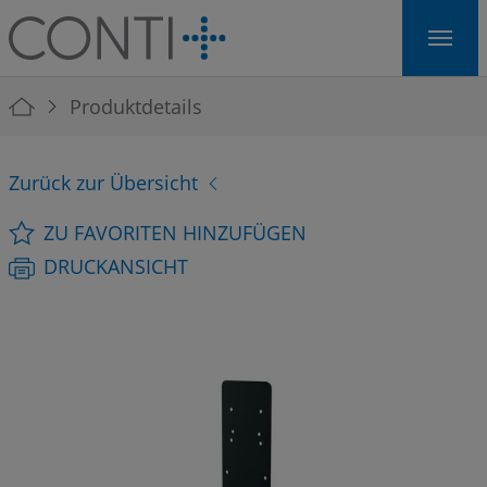
Skip to main navigation
Skip to main content
Skip to page footer
You are here:
Produktdetails
Zurück zur Übersicht
ZU FAVORITEN HINZUFÜGEN
DRUCKANSICHT