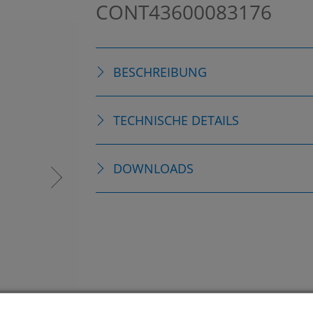
CONT43600083176
BESCHREIBUNG
TECHNISCHE DETAILS
DOWNLOADS