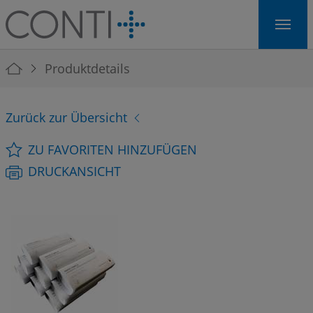
Skip to main navigation
Skip to main content
Skip to page footer
You are here:
Produktdetails
Zurück zur Übersicht
ZU FAVORITEN HINZUFÜGEN
DRUCKANSICHT