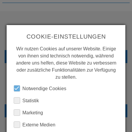
WOLLEN SIE MEHR
COOKIE-EINSTELLUNGEN
PRODUKTE SEHEN?
Wir nutzen Cookies auf unserer Website. Einige
ZURÜCK ZUR ÜBERSICHT
von ihnen sind technisch notwendig, während
andere uns helfen, diese Website zu verbessern
oder zusätzliche Funktionalitäten zur Verfügung
zu stellen.
ERFAHREN SIE MEHR ÜBER
Notwendige Cookies
UNSERE REFERENZEN
Statistik
REFERENZEN
Marketing
Externe Medien