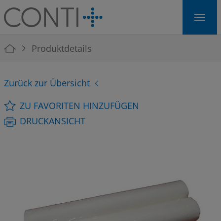
Skip to main navigation
Skip to main content
Skip to page footer
You are here:
Produktdetails
Zurück zur Übersicht
ZU FAVORITEN HINZUFÜGEN
DRUCKANSICHT