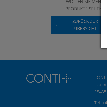
WOLLEN SIE MEHR
PRODUKTE SEHEN?
ZURÜCK ZUR
ÜBERSICHT
CONTI
Haupt
35435
Tel +