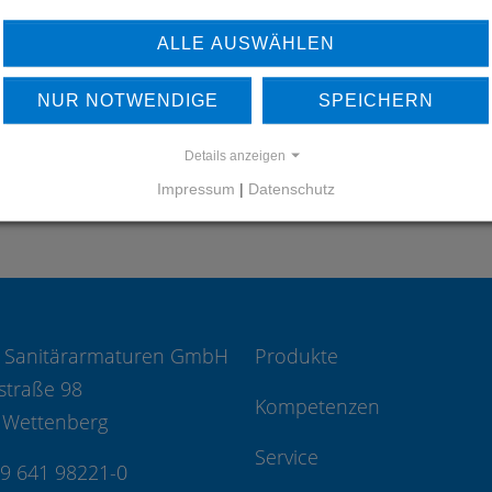
ERFAHREN SIE MEHR ÜBER
UNSERE REFERENZEN
ALLE AUSWÄHLEN
REFERENZEN
NUR NOTWENDIGE
SPEICHERN
Details anzeigen
Impressum
|
Datenschutz
 Sanitärarmaturen GmbH
Produkte
straße 98
Kompetenzen
 Wettenberg
Service
49 641 98221-0