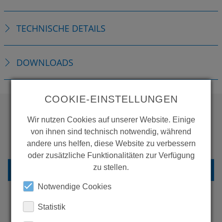
TECHNISCHE DETAILS
DOWNLOADS
COOKIE-EINSTELLUNGEN
Wir nutzen Cookies auf unserer Website. Einige
WOLLEN SIE MEHR
von ihnen sind technisch notwendig, während
PRODUKTE SEHEN?
andere uns helfen, diese Website zu verbessern
oder zusätzliche Funktionalitäten zur Verfügung
zu stellen.
ZURÜCK ZUR ÜBERSICHT
Notwendige Cookies
Statistik
ERFAHREN SIE MEHR ÜBER