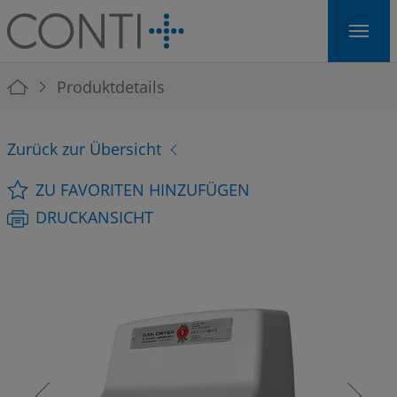
Skip to main navigation
Skip to main content
Skip to page footer
You are here:
Produktdetails
Zurück zur Übersicht
ZU FAVORITEN HINZUFÜGEN
DRUCKANSICHT