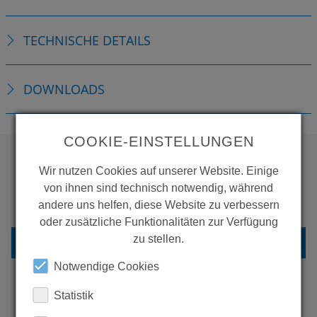
TECHNISCHE DETAILS
DOWNLOADS
COOKIE-EINSTELLUNGEN
Wir nutzen Cookies auf unserer Website. Einige
WOLLEN SIE MEHR
von ihnen sind technisch notwendig, während
PRODUKTE SEHEN?
andere uns helfen, diese Website zu verbessern
oder zusätzliche Funktionalitäten zur Verfügung
zu stellen.
ZURÜCK ZUR ÜBERSICHT
Notwendige Cookies
Statistik
ERFAHREN SIE MEHR ÜBER