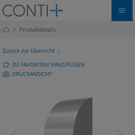
Skip to main navigation
Skip to main content
Skip to page footer
You are here:
Produktdetails
Zurück zur Übersicht
ZU FAVORITEN HINZUFÜGEN
DRUCKANSICHT