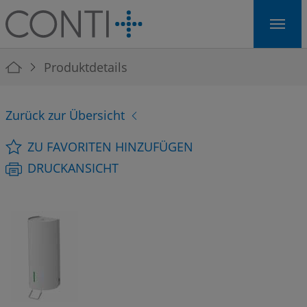
Skip to main navigation
Skip to main content
Skip to page footer
You are here:
Produktdetails
Zurück zur Übersicht
ZU FAVORITEN HINZUFÜGEN
DRUCKANSICHT