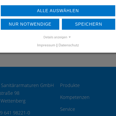
ERFAHREN SIE MEHR ÜBER
UNSERE REFERENZEN
ALLE AUSWÄHLEN
REFERENZEN
NUR NOTWENDIGE
SPEICHERN
Details anzeigen
Impressum
|
Datenschutz
 Sanitärarmaturen GmbH
Produkte
straße 98
Kompetenzen
 Wettenberg
Service
49 641 98221-0