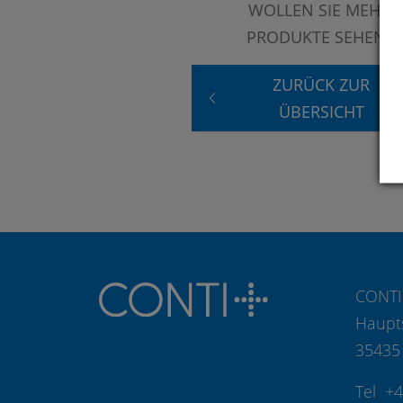
WOLLEN SIE MEHR
PRODUKTE SEHEN?
ZURÜCK ZUR
ÜBERSICHT
CONTI
Haupt
35435
Tel +