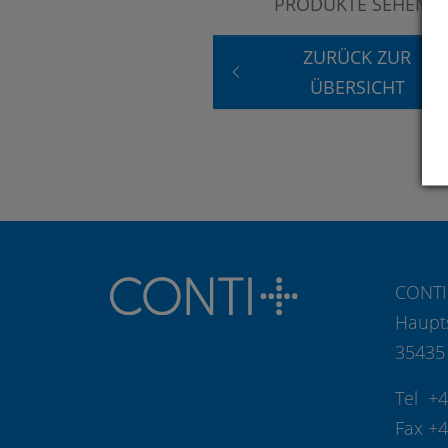
PRODUKTE SEHEN?
ZURÜCK ZUR
ÜBERSICHT
CONTI
Haupt
35435
Tel +
Fax +