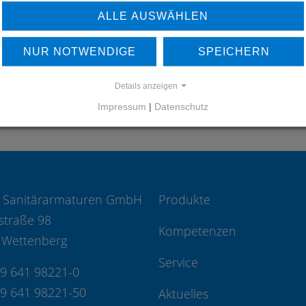
UNSERE REFERENZEN
ALLE AUSWÄHLEN
REFERENZEN
NUR NOTWENDIGE
SPEICHERN
Details anzeigen
Impressum
|
Datenschutz
 Sanitärarmaturen GmbH
Produkte
straße 98
Kompetenzen
 Wettenberg
Service
49 641 98221-0
49 641 98221-50
Aktuelles