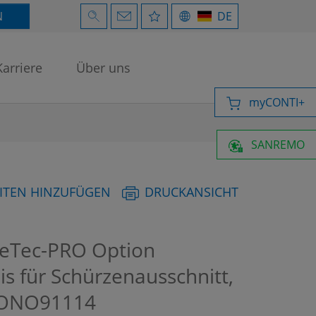
N
DE
Karriere
Über uns
myCONTI+
SANREMO
ITEN HINZUFÜGEN
DRUCKANSICHT
neTec-PRO Option
s für Schürzenausschnitt,
ONO91114