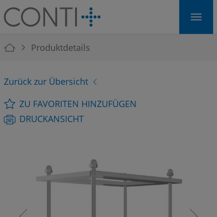
Skip to main navigation
Skip to main content
Skip to page footer
You are here:
Produktdetails
Zurück zur Übersicht
ZU FAVORITEN HINZUFÜGEN
DRUCKANSICHT