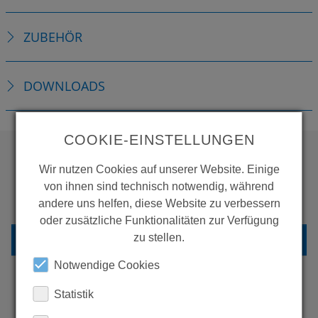
ZUBEHÖR
DOWNLOADS
COOKIE-EINSTELLUNGEN
Wir nutzen Cookies auf unserer Website. Einige
WOLLEN SIE MEHR
von ihnen sind technisch notwendig, während
PRODUKTE SEHEN?
andere uns helfen, diese Website zu verbessern
oder zusätzliche Funktionalitäten zur Verfügung
ZURÜCK ZUR ÜBERSICHT
zu stellen.
Notwendige Cookies
Statistik
ERFAHREN SIE MEHR ÜBER