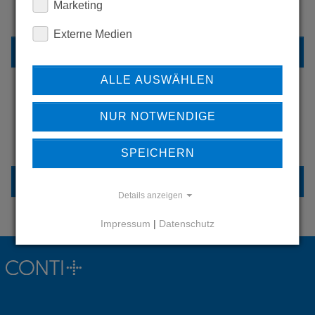
Marketing
UNSERE REFERENZEN
Externe Medien
REFERENZEN
ALLE AUSWÄHLEN
NUR NOTWENDIGE
HABEN SIE FRAGEN?
KONTAKTIEREN SIE UNS
SPEICHERN
KONTAKT
Details anzeigen
Impressum
|
Datenschutz