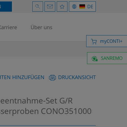
N
DE
Karriere
Über uns
myCONTI+
SANREMO
ITEN HINZUFÜGEN
DRUCKANSICHT
eentnahme-Set G/R
sserproben
CONO351000