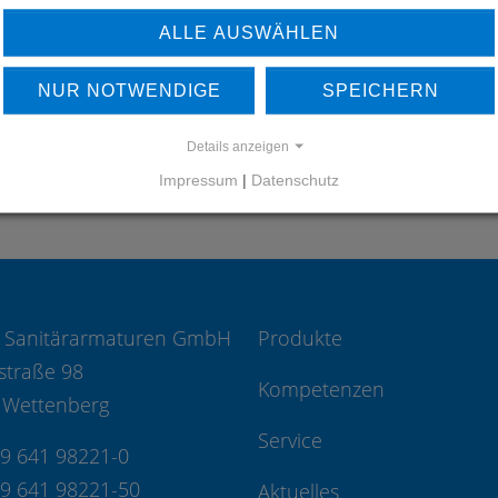
UNSERE REFERENZEN
ALLE AUSWÄHLEN
REFERENZEN
NUR NOTWENDIGE
SPEICHERN
Details anzeigen
Impressum
|
Datenschutz
 Sanitärarmaturen GmbH
Produkte
straße 98
Kompetenzen
 Wettenberg
Service
49 641 98221-0
49 641 98221-50
Aktuelles