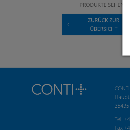
PRODUKTE SEHEN?
ZURÜCK ZUR
ÜBERSICHT
CONTI
Haupt
35435
Tel +
Fax +