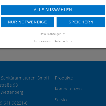
ERFAHREN SIE MEHR ÜBER
UNSERE REFERENZEN
ALLE AUSWÄHLEN
REFERENZEN
NUR NOTWENDIGE
SPEICHERN
Details anzeigen
Impressum
|
Datenschutz
 Sanitärarmaturen GmbH
Produkte
straße 98
Kompetenzen
 Wettenberg
Service
49 641 98221-0