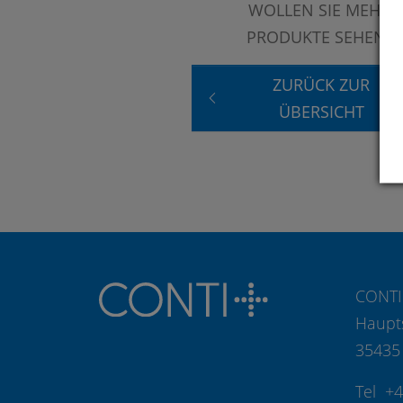
WOLLEN SIE MEHR
PRODUKTE SEHEN?
ZURÜCK ZUR
ÜBERSICHT
CONTI
Haupt
35435
Tel +