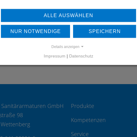
ERFAHREN SIE MEHR ÜBER
ALLE AUSWÄHLEN
UNSERE REFERENZEN
NUR NOTWENDIGE
SPEICHERN
REFERENZEN
Details anzeigen
Impressum
|
Datenschutz
 Sanitärarmaturen GmbH
Produkte
straße 98
Kompetenzen
 Wettenberg
Service