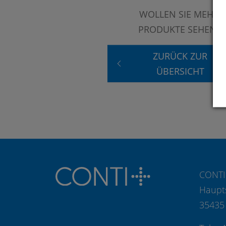
WOLLEN SIE MEHR
PRODUKTE SEHEN?
ZURÜCK ZUR
ÜBERSICHT
CONTI
Haupt
35435