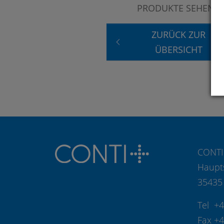
PRODUKTE SEHEN?
ZURÜCK ZUR
ÜBERSICHT
CONTI
Haupt
35435
Tel +
Fax +