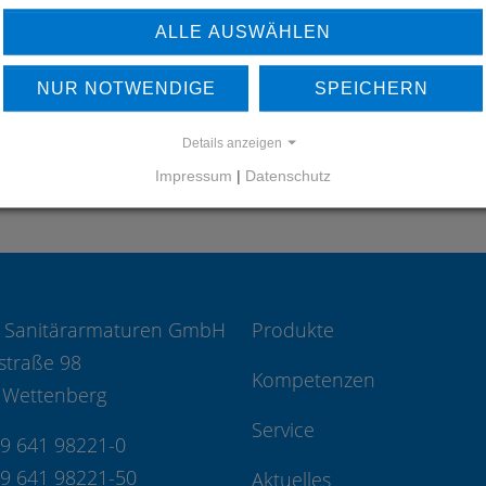
UNSERE REFERENZEN
ALLE AUSWÄHLEN
REFERENZEN
NUR NOTWENDIGE
SPEICHERN
Details anzeigen
Impressum
|
Datenschutz
 Sanitärarmaturen GmbH
Produkte
straße 98
Kompetenzen
 Wettenberg
Service
49 641 98221-0
49 641 98221-50
Aktuelles