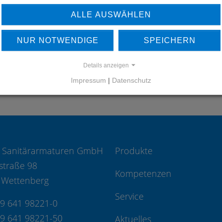
UNSERE REFERENZEN
ALLE AUSWÄHLEN
REFERENZEN
NUR NOTWENDIGE
SPEICHERN
Details anzeigen
Impressum
|
Datenschutz
 Sanitärarmaturen GmbH
Produkte
straße 98
Kompetenzen
 Wettenberg
Service
49 641 98221-0
49 641 98221-50
Aktuelles