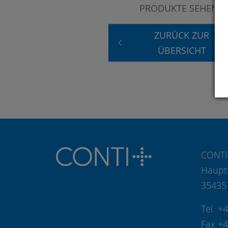
PRODUKTE SEHEN?
ZURÜCK ZUR
ÜBERSICHT
CONTI
Haupt
35435
Tel +
Fax +