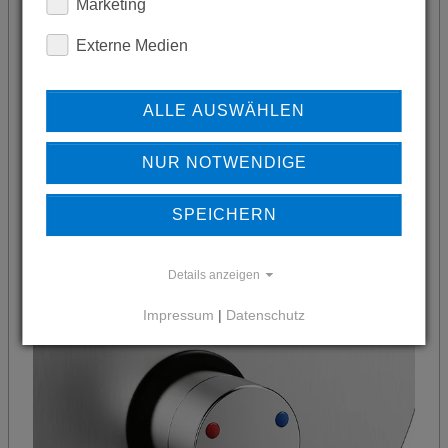
Marketing
Externe Medien
Duschpaneel mit thermostatischer
Mischeinrichtung zum Anschluss an Kalt-
ALLE AUSWÄHLEN
und Warmwasser.
NUR NOTWENDIGE
SPEICHERN
Details anzeigen
Impressum
|
Datenschutz