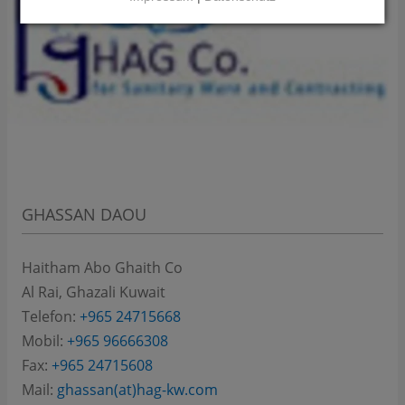
GHASSAN DAOU
Haitham Abo Ghaith Co
Al Rai, Ghazali
Kuwait
Telefon:
+965 24715668
Mobil:
+965 96666308
Fax:
+965 24715608
Mail:
ghassan(at)hag-kw.com