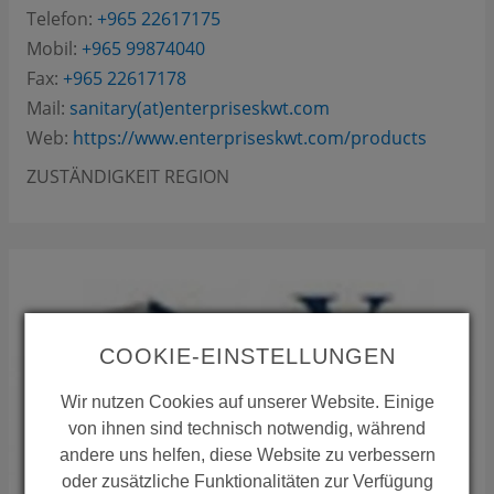
Telefon:
+965 22617175
Mobil:
+965 99874040
Fax:
+965 22617178
Mail:
sanitary(at)enterpriseskwt.com
Web:
https://www.enterpriseskwt.com/products
ZUSTÄNDIGKEIT REGION
COOKIE-EINSTELLUNGEN
Wir nutzen Cookies auf unserer Website. Einige
von ihnen sind technisch notwendig, während
andere uns helfen, diese Website zu verbessern
oder zusätzliche Funktionalitäten zur Verfügung