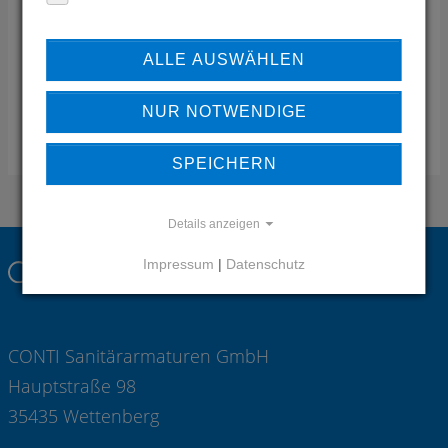
Island
Telefon:
+354-564-1088
ALLE AUSWÄHLEN
Mobil:
+354-564-1089
Mail:
tengi(at)tengi.is
NUR NOTWENDIGE
ZUSTÄNDIGKEIT REGION
SPEICHERN
Details anzeigen
Impressum
|
Datenschutz
CONTI Sanitärarmaturen GmbH
Hauptstraße 98
35435 Wettenberg