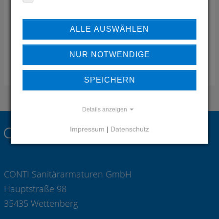
Griechenland
Telefon:
+302102323586
ALLE AUSWÄHLEN
Mail:
info(at)statusdesign.gr
Web:
www.statusdesign.gr
NUR NOTWENDIGE
ZUSTÄNDIGKEIT REGION
SPEICHERN
Details anzeigen
Impressum
|
Datenschutz
CONTI Sanitärarmaturen GmbH
Hauptstraße 98
35435 Wettenberg