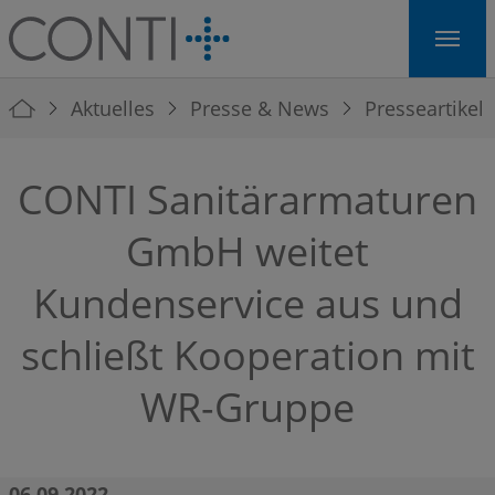
Skip to main navigation
Skip to main content
Skip to page footer
You are here:
Aktuelles
Presse & News
Presseartikel
CONTI Sanitärarmaturen
GmbH weitet
Kundenservice aus und
schließt Kooperation mit
WR-Gruppe
06.09.2022