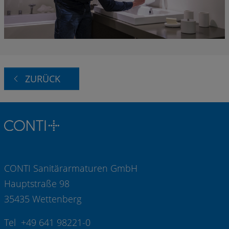
ZURÜCK
CONTI Sanitärarmaturen GmbH
Hauptstraße 98
35435 Wettenberg
Tel +49 641 98221-0