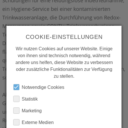
Schulungen für eine reibungslose Inbetriebnahme,
ein Hygiene-Service bei einer kontaminierten
Trinkwasseranlage, die Durchführung von Redox-
Messungen sowie CONTI+ Trinkwasserhygiene-
Tests zur Sicherstellung der Trinkwasserqualität.
COOKIE-EINSTELLUNGEN
Die WR-Gruppe vereint unter einem Dach ein
Wir nutzen Cookies auf unserer Website. Einige
flächendeckendes Kompetenznetzwerk aus
von ihnen sind technisch notwendig, während
qualifizierten Servicepartnern, versierten
andere uns helfen, diese Website zu verbessern
Technikern und individuell geschulten Spezialisten,
oder zusätzliche Funktionalitäten zur Verfügung
zu stellen.
sowie ein Top-Backoffice Team.
Notwendige Cookies
Ab sofort werden die Servicetechniker der WR-
Statistik
Gruppe den technischen CONTI+ Kundendienst
unterstützen und in Deutschland und Österreich
Marketing
Reparaturen sowie den Austausch und
Externe Medien