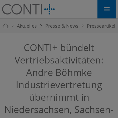
Skip to main navigation
Skip to main content
Skip to page footer
You are here:
Aktuelles
Presse & News
Presseartikel
CONTI+ bündelt
Vertriebsaktivitäten:
Andre Böhmke
Industrievertretung
übernimmt in
Niedersachsen, Sachsen-