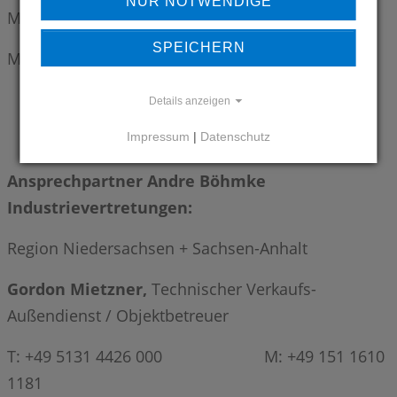
NUR NOTWENDIGE
Melanie Prüsch | Puls PR
SPEICHERN
M: +49 179 7632 399 | E:
m.pruesch(at)puls-pr.de
Details anzeigen
Impressum
|
Datenschutz
Ansprechpartner Andre Böhmke
Industrievertretungen:
Region Niedersachsen + Sachsen-Anhalt
Gordon Mietzner,
Technischer Verkaufs-
Außendienst / Objektbetreuer
T: +49 5131 4426 000 M: +49 151 1610
1181