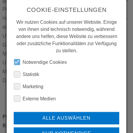
ganzheitlichen Hygienekonzepten ergänzt. CONTI+
Produkte ermöglichen Anwendern einen
COOKIE-EINSTELLUNGEN
nachhaltigen Umgang mit Trinkwasser und bieten
Wir nutzen Cookies auf unserer Website. Einige
ein Höchstmaß an Sicherheit und Hygiene. Das
von ihnen sind technisch notwendig, während
Unternehmen gehört zur Schweizer Fortuna
andere uns helfen, diese Website zu verbessern
oder zusätzliche Funktionalitäten zur Verfügung
Gruppe, die über ihre Beteiligungen mehr als 400
zu stellen.
Mitarbeiter beschäftigt. Innerhalb der
Unternehmensgruppe ist CONTI+ mit rund 60
Notwendige Cookies
Mitarbeitern das Kompetenzcenter für
Statistik
Duschraumlösungen.
Marketing
Externe Medien
Pressekontakt - Ansprechpartner für
ALLE AUSWÄHLEN
Rückfragen: