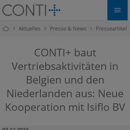
Skip to main navigation
Skip to main content
Skip to page footer
You are here:
Aktuelles
Presse & News
Presseartikel
CONTI+ baut
Vertriebsaktivitäten in
Belgien und den
Niederlanden aus: Neue
Kooperation mit Isiflo BV
07.12.2023