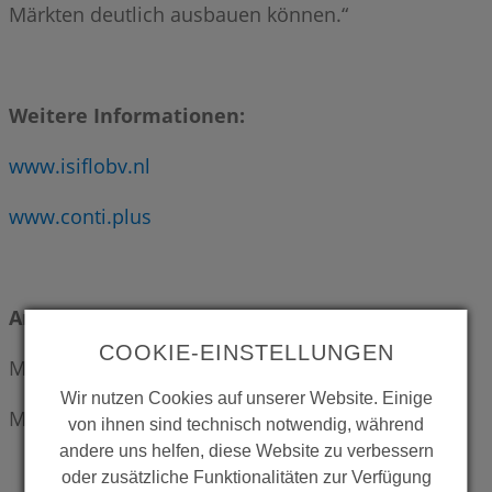
Märkten deutlich ausbauen können.“
Weitere Informationen:
www.isiflobv.nl
www.conti.plus
Ansprechpartner für Rückfragen:
COOKIE-EINSTELLUNGEN
Melanie Prüsch | Puls PR
Wir nutzen Cookies auf unserer Website. Einige
M: +49 179 7632 399 | E:
m.pruesch(at)puls-pr.de
von ihnen sind technisch notwendig, während
andere uns helfen, diese Website zu verbessern
oder zusätzliche Funktionalitäten zur Verfügung