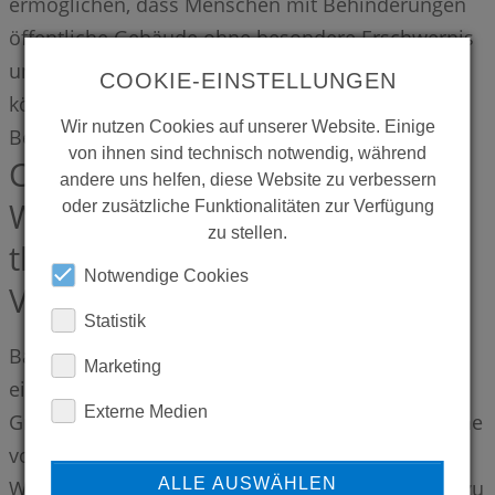
ermöglichen, dass Menschen mit Behinderungen
öffentliche Gebäude ohne besondere Erschwernis
und grundsätzlich ohne fremde Hilfe nutzen
COOKIE-EINSTELLUNGEN
können (§ 4 BGG
Wir nutzen Cookies auf unserer Website. Einige
Behindertengleichstellungsgesetz).
von ihnen sind technisch notwendig, während
CONTI+ lino AS L13:
andere uns helfen, diese Website zu verbessern
Waschtischarmatur mit
oder zusätzliche Funktionalitäten zur Verfügung
zu stellen.
thermostatischem
Notwendige Cookies
Verbrühschutz
Statistik
Barrierefreie Sanitärräume zeichnen sich durch
Marketing
eine Vielzahl an baulichen Besonderheiten aus:
Externe Medien
Grundsätzlich muss ausreichend Bewegungsfläche
vorhanden sein, um den Zugang zu WC´s und
ALLE AUSWÄHLEN
Waschtischen auch mit Rollstuhl oder Gehhilfen zu