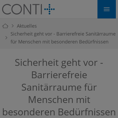
Skip to main navigation
Skip to main content
Skip to page footer
You are here:
Aktuelles
Sicherheit geht vor - Barrierefreie Sanitärraume
für Menschen mit besonderen Bedürfnissen
Sicherheit geht vor -
Barrierefreie
Sanitärraume für
Menschen mit
besonderen Bedürfnissen